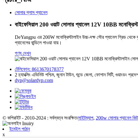
সোলার গ্লাস প্যানেল
বাইফেসিয়াল 200 ওয়াট সোলার প্যানেল 12V 10BB মনোক্রিস্ট
DeYangpu এর 200W মনোক্রিস্টালাইন উচ্চ-দক্ষ সৌর প্যানেল গ্রিড থেকে দূ
প্যানেলের বান্ডিলে পাওয়া যায়।
পণ্য দেখুন
টেলিফোন: 8613670178377
2 চ্যাংক্সিং এভিনিউ পশ্চিম, জুনান টাউন, শুন্ডে জেলা, ফোশান সিটি, গুয়াংডং প্রদে
dyp@solardyp.com
© কপিরাইট - 2010-2024 : সর্বস্বত্ব সংরক্ষিত৷
সাইটম্যাপ
,
200w সোলার প্যানেল কিট
ইমেইল পাঠান
x