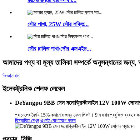
উচ্চ রূপান্তর হার+দীর্ঘ l...
সৌর পাখা, 25W সৌর শক্তি...
সৌর চালিত পাখা/সৌর এক্সএইচ...
আমাদের পণ্য বা মূল্য তালিকা সম্পর্কে অনুসন্ধানের জন্
জিজ্ঞাসাবাদ
ইলেকট্রনিক শেলফ লেবেল
DeYangpu 9BB সেল মনোক্রিস্টালাইন 12V 100W সোলার 
প্যানেলের দৈর্ঘ্য 15% কমানোর জন্য ফেস লিফট। 9 বাসবার প্রযুক্তি ব্যব
বিস্তারিত দেখুন
এখনই যোগাযোগ করুন
প্রচার_বিজি