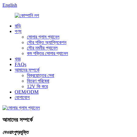
English
বাড়ি
পণ্য
সোলার গ্লাস প্যানেল
সৌর শক্তি অ্যাপ্লিকেশন
সৌর নমনীয় প্যানেল
কম শক্তির সোলার প্যানেল
খবর
FAQs
আমাদের সম্পর্কে
বিক্রয়োত্তর সেবা
বিতরণ পরিষেবা
12V কি করে
OEM/ODM
যোগাযোগ
আমাদের সম্পর্কে
দেওয়াংপু
প্রযুক্তি