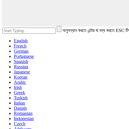
অনুসন্ধান করতে এন্টার বা বন্ধ করতে ESC টি
English
French
German
Portuguese
Spanish
Russian
Japanese
Korean
Arabic
Irish
Greek
Turkish
Italian
Danish
Romanian
Indonesian
Czech
Afrikaans